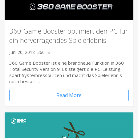
360 Game Booster optimiert den PC für
ein hervorragendes Spielerlebnis
Juni 20, 2018
360TS
360 Game Booster ist eine brandneue Funktion in 360
Total Security Version 9. Es steigert die PC-Leistung,
spart Systemressourcen und macht das Spielerlebnis
noch besser….
Read More