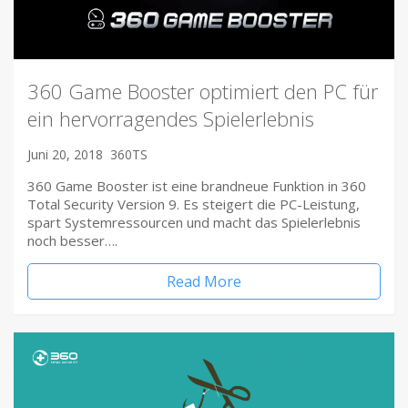
360 Game Booster optimiert den PC für
ein hervorragendes Spielerlebnis
Juni 20, 2018
360TS
360 Game Booster ist eine brandneue Funktion in 360
Total Security Version 9. Es steigert die PC-Leistung,
spart Systemressourcen und macht das Spielerlebnis
noch besser….
Read More