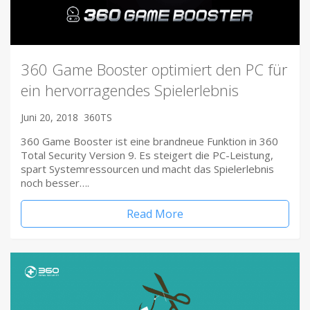
360 Game Booster optimiert den PC für
ein hervorragendes Spielerlebnis
Juni 20, 2018
360TS
360 Game Booster ist eine brandneue Funktion in 360
Total Security Version 9. Es steigert die PC-Leistung,
spart Systemressourcen und macht das Spielerlebnis
noch besser….
Read More