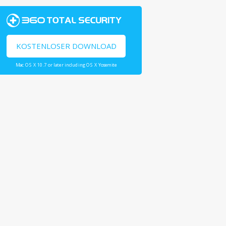
KOSTENLOSER DOWNLOAD
Mac OS X 10.7 or later including OS X Yosemite