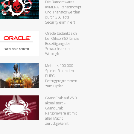
Die Ransomwares
KyMERA, Ransomcrypt
und Thanatos werden
durch 360 Total
Security eliminiert
Oracle bedankt sich
bei Qihoo 360 für die
Beseitigung der
Schwachstellen in
Weblogic
Mehr als 100.000
Spieler fielen den
PUBG
Betrugprogrammen
zum Opfer
GrandCrab auf V5.0
aktualisiert –
GrandCrab
Ransomware ist mit
aller Macht
zurückgekehrt