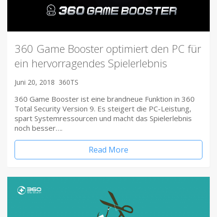
360 Game Booster optimiert den PC für
ein hervorragendes Spielerlebnis
Juni 20, 2018
360TS
360 Game Booster ist eine brandneue Funktion in 360
Total Security Version 9. Es steigert die PC-Leistung,
spart Systemressourcen und macht das Spielerlebnis
noch besser….
Read More