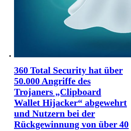
360 Total Security hat über
50.000 Angriffe des
Trojaners „Clipboard
Wallet Hijacker“ abgewehrt
und Nutzern bei der
Rückgewinnung von über 40