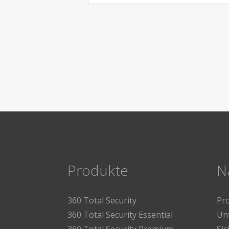
Produkte
N
360 Total Security
Pr
360 Total Security Essential
Un
360 Total Security Premium
Sic