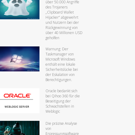
über 50.000 Angriffe
des Trojaners
„Clipboard Wallet
Hijacker“ abgewehrt
und Nutzern bei der
Rückgewinnung von
über 40 Millionen USD
geholfen
Warnung: Der
Taskmanager von
Microsoft Windows
enthält eine lokale
Sicherheitslücke bei
der Eskalation von
Berechtigungen.
Oracle bedankt sich
bei Qihoo 360 für die
Beseitigung der
Schwachstellen in
Weblogic
Die präzise Analyse
von
Erpressungssoftware