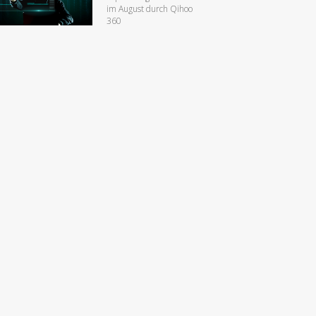
im August durch Qihoo
360