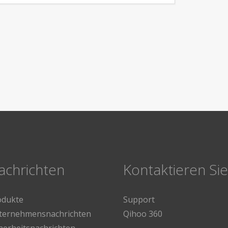
achrichten
Kontaktieren Si
odukte
Support
ternehmensnachrichten
Qihoo 360
herheitsnachrichten