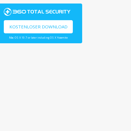
KOSTENLOSER DOWNLOAD
Mac OS X 10.7 or later including OS X Yosemite