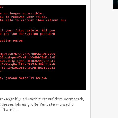
e-Angriff „Bad Rabbit” ist auf dem Vormarsch,
dieses Jahres große Verluste vrursacht
software…