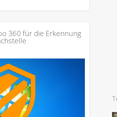
oo 360 für die Erkennung
chstelle
T