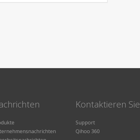
achrichten
Kontaktieren Si
odukte
Support
ternehmensnachrichten
Qihoo 360
herheitsnachrichten