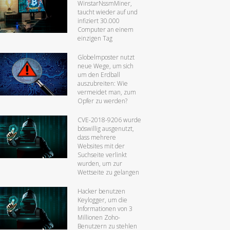
WinstarNssmMiner,
taucht wieder auf und
infiziert 30.000
Computer an einem
einzigen Tag
Globelmposter nutzt
neue Wege, um sich
um den Erdball
auszubreiten: Wie
vermeidet man, zum
Opfer zu werden?
CVE-2018-9206 wurde
böswillig ausgenutzt,
dass mehrere
Websites mit der
Suchseite verlinkt
wurden, um zur
Wettseite zu gelangen
Hacker benutzen
Keylogger, um die
Informationen von 3
Millionen Zoho-
Benutzern zu stehlen