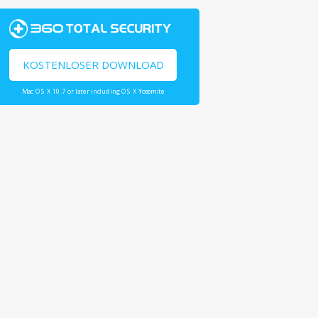
KOSTENLOSER DOWNLOAD
Mac OS X 10.7 or later including OS X Yosemite