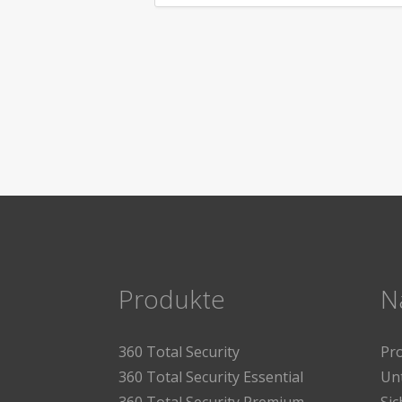
Produkte
N
360 Total Security
Pr
360 Total Security Essential
Un
360 Total Security Premium
Sic