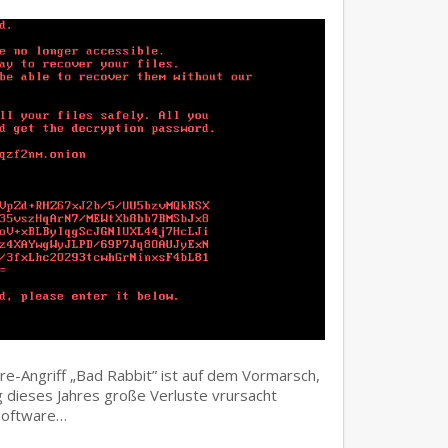
e-Angriff „Bad Rabbit” ist auf dem Vormarsch,
dieses Jahres große Verluste vrursacht
software…