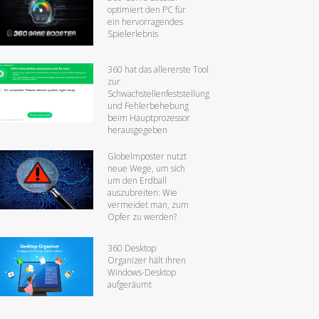
optimiert den PC für
ein hervorragendes
Spielerlebnis
360 hat das allererste Tool
zur
Schwachstellenfeststellung
und Fehlerbehebung
beim Hauptprozessor
herausgegeben
Globelmposter nutzt
neue Wege, um sich
um den Erdball
auszubreiten: Wie
vermeidet man, zum
Opfer zu werden?
360 Desktop
Organizer hält Ihren
Windows-Desktop
aufgeräumt