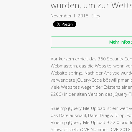
wurden, um zur Wetts
November 1, 2018
Elley
Mehr Infos 
Vor kurzem erhielt das 360 Security Ce
Webmastern, das die Website, wenn von
Website springt. Nach der Analyse wurde
verwendete jQuery-Code böswillig manip
viele Websites wegen der Existenz eine
9206) in der alten Version des jQuery-
Blueimp jQuery-File-Upload ist ein weit
das Dateiauswahl, Datei-Drag & Drop, Fo
Blueimp jQuery-File-Upload 9.22.0 und f
Schwachstelle (CVE-Nummer: CVE-2018-920