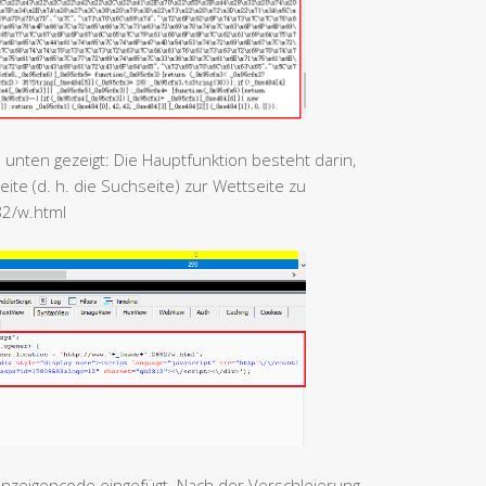
e unten gezeigt: Die Hauptfunktion besteht darin,
ite (d. h. die Suchseite) zur Wettseite zu
82/w.html
Anzeigencode eingefügt. Nach der Verschleierung