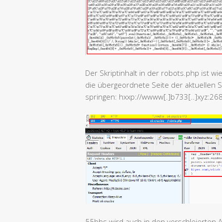
Der Skriptinhalt in der robots.php ist wi
die übergeordnete Seite der aktuellen Se
springen: hxxp://wwww[.]b733[..]xyz:26
55bbs wird auch in den verschleierten 