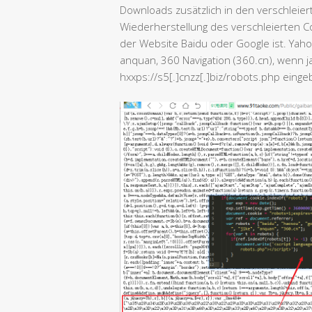
Downloads zusätzlich in den verschleie
Wiederherstellung des verschleierten Co
der Website Baidu oder Google ist. Yahoo
anquan, 360 Navigation (360.cn), wenn j
hxxps://s5[.]cnzz[.]biz/robots.php eing