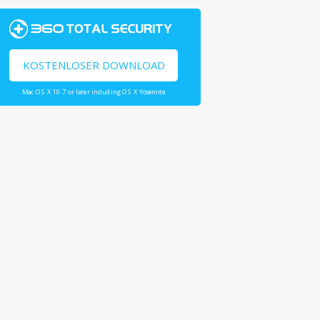
KOSTENLOSER DOWNLOAD
Mac OS X 10.7 or later including OS X Yosemite