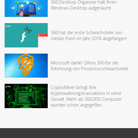
360 Desktop Organizer hält Ihren
Windows-Desktop aufgeräumt
360 hat die erste Schwachstelle von
Adobe Flash im Jahr 2018 abgefangen!
Microsoft dankt Qihoo 360 für die
Erkennung von Prozessorschwachstelle
CryptoMiner bringt Ihre
Kryptowährungstransaktion in seine
Gewalt. Mehr als 300.000 Computer
wurden schon angegriffen.