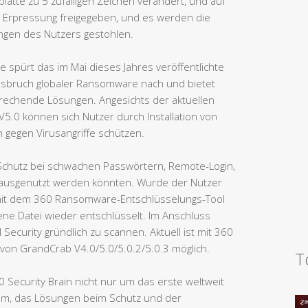
latte zu 5 zufälligen Zeichen verändert, und auf
 Erpressung freigegeben, und es werden die
ungen des Nutzers gestohlen.
 spürt das im Mai dieses Jahres veröffentlichte
Ausbruch globaler Ransomware nach und bietet
prechende Lösungen. Angesichts der aktuellen
.0 können sich Nutzer durch Installation von
n gegen Virusangriffe schützen.
 Schutz bei schwachen Passwörtern, Remote-Login,
 ausgenutzt werden könnten. Wurde der Nutzer
C mit dem 360 Ransomware-Entschlüsselungs-Tool
fene Datei wieder entschlüsselt. Im Anschluss
Security gründlich zu scannen. Aktuell ist mit 360
g von GrandCrab V4.0/5.0/5.0.2/5.0.3 möglich.
T
0 Security Brain nicht nur um das erste weltweit
stem, das Lösungen beim Schutz und der