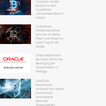
Computer wurden
bereits mit dem
CryptoMiner
„WinstarNssmMiner2“
infiziert.
CryptoMiner,
WinstarNssmMiner,
tarnt sich als Media
Player und infiziert an
einem Tag 60.000
Geräte
Oracle bedankt sich
bei Qihoo 360 für die
Beseitigung der
Schwachstellen in
Weblogic
GandCrab-
Ransomware
verbreitet sich rasend
schnell durch
verschiedene
bekannte
Schwachstellen