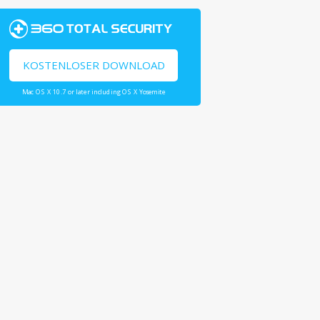
KOSTENLOSER DOWNLOAD
Mac OS X 10.7 or later including OS X Yosemite