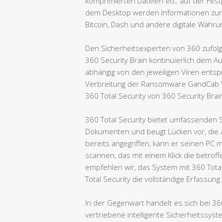
komprimierten Dateien etc. auf der Festp
dem Desktop werden Informationen zur
Bitcoin, Dash und andere digitale Währ
Den Sicherheitsexperten von 360 zufolge
360 Security Brain kontinuierlich dem 
abhängig von den jeweiligen Viren ents
Verbreitung der Ransomware GandCab V5
360 Total Security von 360 Security Brai
360 Total Security bietet umfassenden
Dokumenten und beugt Lücken vor, die
bereits angegriffen, kann er seinen P
scannen, das mit einem Klick die betrof
empfehlen wir, das System mit 360 Total 
Total Security die vollständige Erfassun
In der Gegenwart handelt es sich bei 36
vertriebene intelligente Sicherheitssy