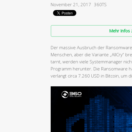
November 21, 2017
360TS
Mehr Infos 
Der massive Ausbruch der Ransomware 
Menschen, aber die Variante „AllCry“ brei
tarnt, werden viele Systemmanager nich
Programm herunter. Die Ransomware hat
verlangt circa 7.260 USD in Bitcoin, um 