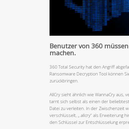
Benutzer von 360 müssen 
machen.
360 Total Security hat den Angriff abge
Ransomware Decryption Tool können Sie 
zurückbringen.
AllCry sieht ähnlich wie WannaCry aus, 
tarnt sich selbst als einen der beliebt
Datei zu verleiten. In der Zwischenzeit
verschlüsselt, „.allcry“ als Erweiterung 
den Schlüssel zur Entschlüsselung erpr