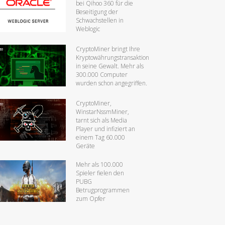
bei Qihoo 360 für die
Beseitigung der
Schwachstellen in
Weblogic
CryptoMiner bringt Ihre
Kryptowährungstransaktion
in seine Gewalt. Mehr als
300.000 Computer
wurden schon angegriffen.
CryptoMiner,
WinstarNssmMiner,
tarnt sich als Media
Player und infiziert an
einem Tag 60.000
Geräte
Mehr als 100.000
Spieler fielen den
PUBG
Betrugprogrammen
zum Opfer