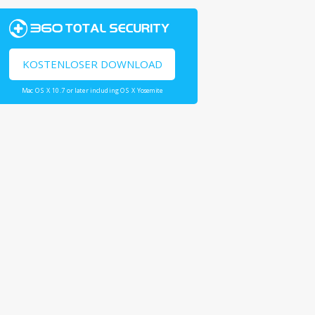
KOSTENLOSER DOWNLOAD
Mac OS X 10.7 or later including OS X Yosemite