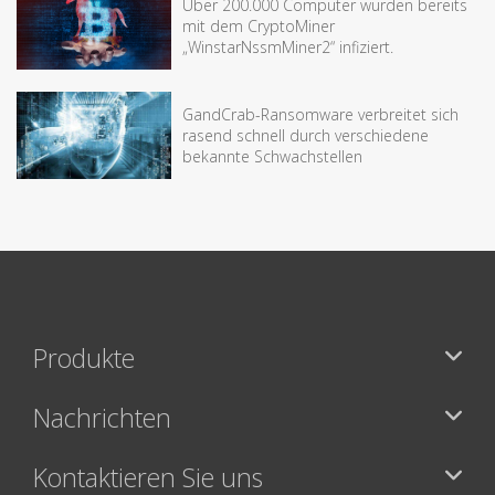
Über 200.000 Computer wurden bereits
mit dem CryptoMiner
„WinstarNssmMiner2“ infiziert.
GandCrab-Ransomware verbreitet sich
rasend schnell durch verschiedene
bekannte Schwachstellen
Produkte
Nachrichten
Kontaktieren Sie uns