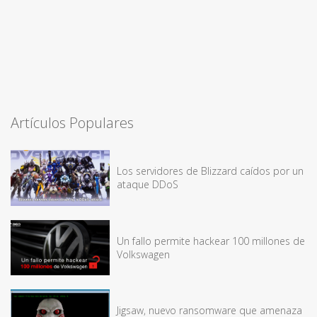
Artículos Populares
Los servidores de Blizzard caídos por un
ataque DDoS
Un fallo permite hackear 100 millones de
Volkswagen
Jigsaw, nuevo ransomware que amenaza