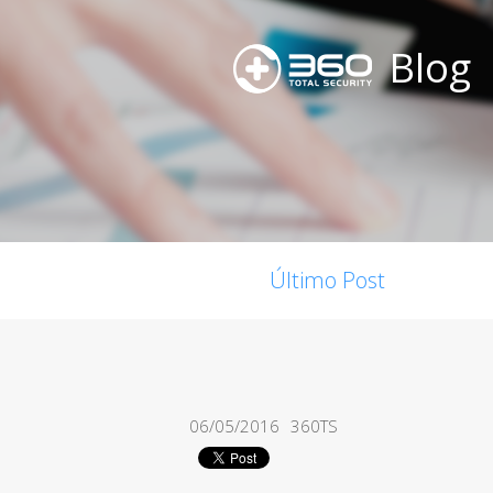
Blog
Último Post
06/05/2016
360TS