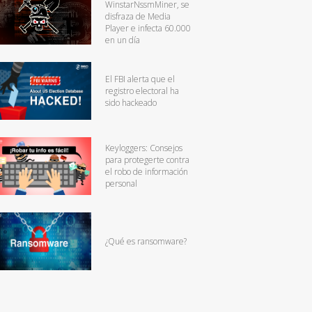
WinstarNssmMiner, se
disfraza de Media
Player e infecta 60.000
en un día
El FBI alerta que el
registro electoral ha
sido hackeado
Keyloggers: Consejos
para protegerte contra
el robo de información
personal
¿Qué es ransomware?