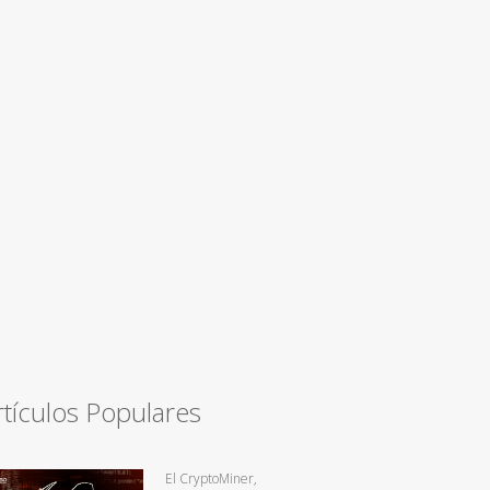
rtículos Populares
El CryptoMiner,