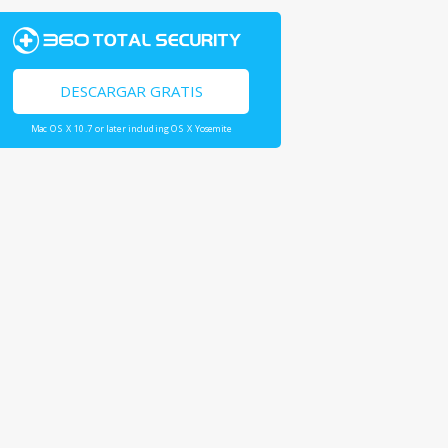
DESCARGAR GRATIS
Mac OS X 10.7 or later including OS X Yosemite