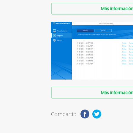
Más información 
Más información 
Compartir: