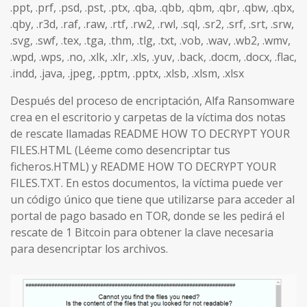
.ppt, .prf, .psd, .pst, .ptx, .qba, .qbb, .qbm, .qbr, .qbw, .qbx,
.qby, .r3d, .raf, .raw, .rtf, .rw2, .rwl, .sql, .sr2, .srf, .srt, .srw,
.svg, .swf, .tex, .tga, .thm, .tlg, .txt, .vob, .wav, .wb2, .wmv,
.wpd, .wps, .no, .xlk, .xlr, .xls, .yuv, .back, .docm, .docx, .flac,
.indd, .java, .jpeg, .pptm, .pptx, .xlsb, .xlsm, .xlsx
Después del proceso de encriptación, Alfa Ransomware
crea en el escritorio y carpetas de la víctima dos notas
de rescate llamadas README HOW TO DECRYPT YOUR
FILES.HTML (Léeme como desencriptar tus
ficheros.HTML) y README HOW TO DECRYPT YOUR
FILES.TXT. En estos documentos, la víctima puede ver
un código único que tiene que utilizarse para acceder al
portal de pago basado en TOR, donde se les pedirá el
rescate de 1 Bitcoin para obtener la clave necesaria
para desencriptar los archivos.