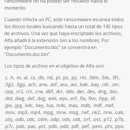
ransomware no ha podido ser resuelto hasta el
momento.
Cuando infecta un PC, este ransomware escanea todos
los discos locales buscando hasta un total de 142 tipos
de archivos. Una vez que haya encriptado los archivos,
Alfa añadirá la extensión .bin a los nombres. Por
ejemplo “Documento.doc” se convertirá en
“Documento.doc.bin”.
Los tipos de archivo en el objetivo de Alfa son:
.c, .h, .m, .ai, .cs, .db, .nd, .pl, .ps, .py, .rm, .3dm, .3ds, .3fr,
.3g2, .3gp, .ach, .arw, .asf, .asx, .avi, .bak, .bay, .cdr, .cer,
.cpp, .cr2, .crt, .crw, .dbf, .dcr, .dds, .der, .des, .dng, .doc,
.dtd, .dwg, .dxf, .dxg, .eml, .eps, .erf, .fla, .flvv, .hpp, .iif,
.jpe, .jpg, .kdc, .key, .lua, .m4v, .max, .mdb, .mdf, .mef,
.mov, .mp3, .mp4, .mpg, .mrw, .msg, .nef, .nk2, .nrw, .oab,
.obj, .odb, .odc, .odm, .odp, .ods, .odt, .orf, .ost, .p12, .p7b,
.p7c, .pab, .pas, .pct, .pdb, .pdd, .pdf, .pef, .pem, .pfx, .pps,