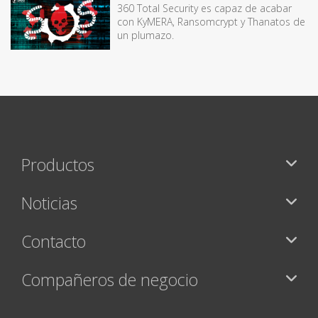
360 Total Security es capaz de acabar
con KyMERA, Ransomcrypt y Thanatos de
un plumazo.
Productos
Noticias
Contacto
Compañeros de negocio