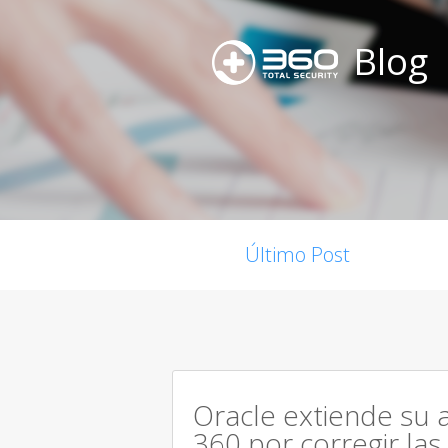
Blog
Último Post
Oracle extiende su 
360 por corregir las