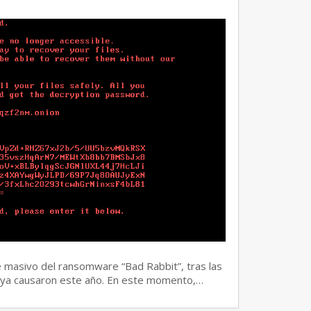
e masivo del ransomware “Bad Rabbit”, tras las
tya causaron este año. En este momento,…