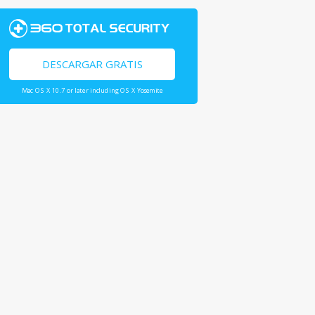
DESCARGAR GRATIS
Mac OS X 10.7 or later including OS X Yosemite