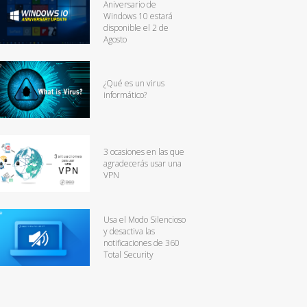
Aniversario de
Windows 10 estará
disponible el 2 de
Agosto
¿Qué es un virus
informático?
3 ocasiones en las que
agradecerás usar una
VPN
Usa el Modo Silencioso
y desactiva las
notificaciones de 360
Total Security