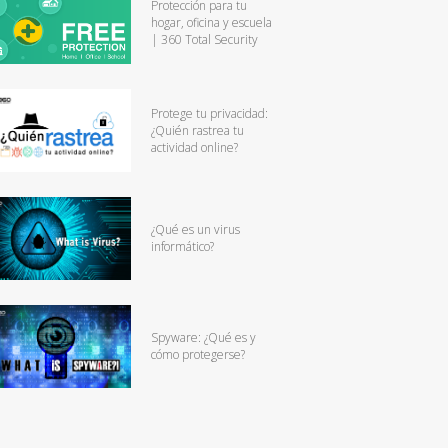
Protección para tu
hogar, oficina y escuela
| 360 Total Security
Protege tu privacidad:
¿Quién rastrea tu
actividad online?
¿Qué es un virus
informático?
Spyware: ¿Qué es y
cómo protegerse?