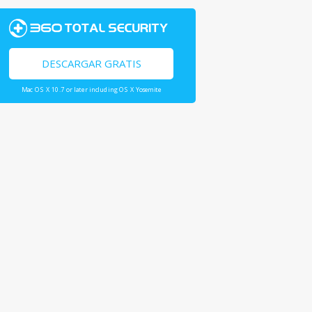
DESCARGAR GRATIS
Mac OS X 10.7 or later including OS X Yosemite