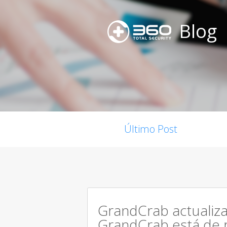
Blog
Último Post
GrandCrab actualiza
GrandCrab está de 