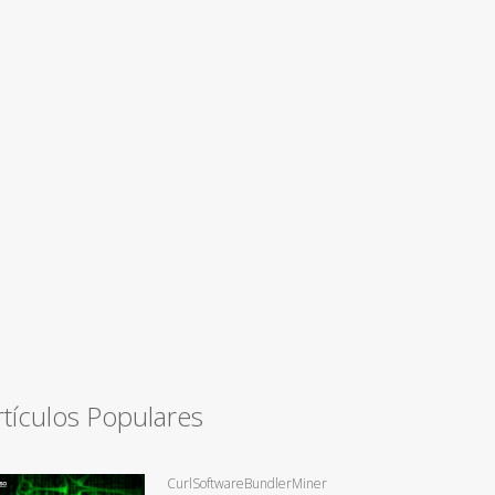
rtículos Populares
CurlSoftwareBundlerMiner