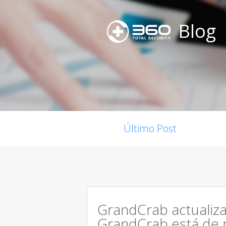
Blog
Último Post
GrandCrab actualiza
GrandCrab está de 