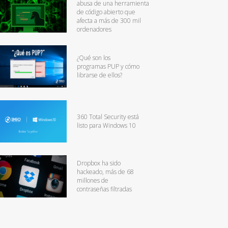
abusa de una herramienta
de código abierto que
afecta a más de 300 mil
ordenadores
¿Qué son los
programas PUP y cómo
librarse de ellos?
360 Total Security está
listo para Windows 10
Dropbox ha sido
hackeado, más de 68
millones de
contraseñas filtradas