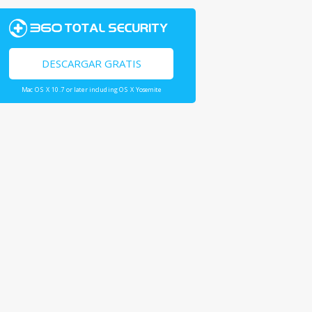
DESCARGAR GRATIS
Mac OS X 10.7 or later including OS X Yosemite