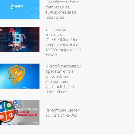
360 respecto a hacer
trampas en las
evaluaciones de los
laboratorios
El minero de
criptodivisas
“TaksHostMiner” ha
comprometido más de
10 000 equipos en un
solo día.
Microsoft transmite su
agradecimiento a
Qihoo 360 por
descubrir una
vulnerabilidad en
procesadores
Ransomware Cerber
apunta a Office 365