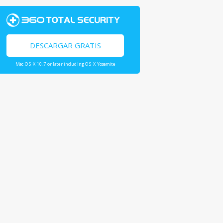
DESCARGAR GRATIS
Mac OS X 10.7 or later including OS X Yosemite