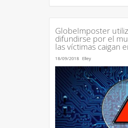
GlobeImposter utili
difundirse por el m
las víctimas caigan 
18/09/2018
Elley