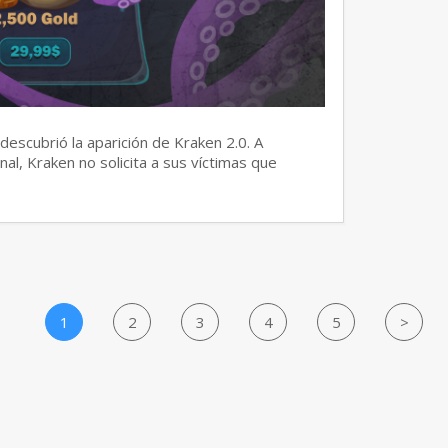
escubrió la aparición de Kraken 2.0. A
al, Kraken no solicita a sus víctimas que
1
2
3
4
5
>