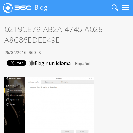
Blog
Search
Me
0219CE79-AB2A-4745-A028-
A8C86EDEE49E
26/04/2016
360TS
Elegir un idioma