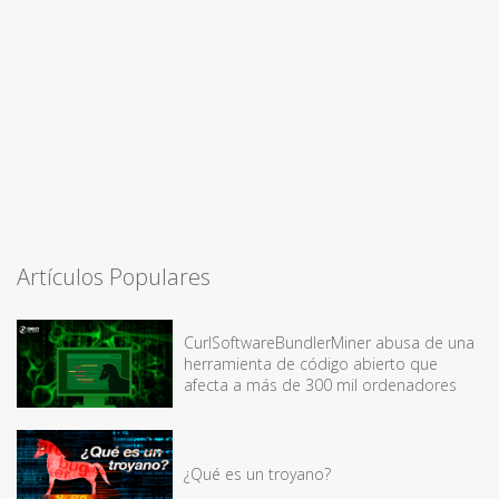
Artículos Populares
CurlSoftwareBundlerMiner abusa de una
herramienta de código abierto que
afecta a más de 300 mil ordenadores
¿Qué es un troyano?