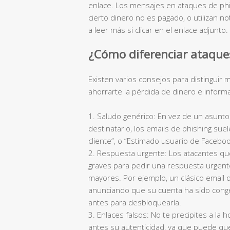
enlace. Los mensajes en ataques de phis
cierto dinero no es pagado, o utilizan no
a leer más si clicar en el enlace adjunto.
¿Cómo diferenciar ataques
Existen varios consejos para distingui
ahorrarte la pérdida de dinero e inform
1. Saludo genérico: En vez de un asunto
destinatario, los emails de phishing sue
cliente”, o “Estimado usuario de Faceboo
2. Respuesta urgente: Los atacantes que 
graves para pedir una respuesta urgente
mayores. Por ejemplo, un clásico email d
anunciando que su cuenta ha sido conge
antes para desbloquearla.
3. Enlaces falsos: No te precipites a la
antes su autenticidad, ya que puede que