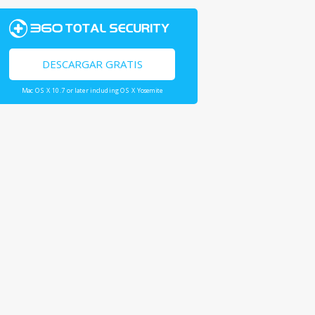
DESCARGAR GRATIS
Mac OS X 10.7 or later including OS X Yosemite