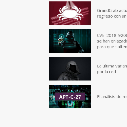
GrandCrab actu
regreso con u
CVE-2018-9206
se han enlazado
para que salten
La última vari
por la red
El análisis de 