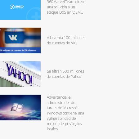
360MarvelTeam ofrece
una solución a un
ataque DoS en QEMU
A la venta 100 millones
de cuentas de VK
Se filtran 500 millones
de cuentas de Yahoo
Advertencia: el
administrador de
tareas de Microsoft
Windows contiene una
vulnerabilidad de
mejora de privilegios
locales.