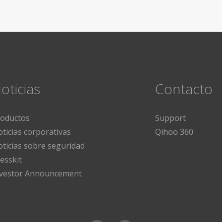
oticias
Contacto
roductos
Support
ticias corporativas
Qihoo 360
ticias sobre seguridad
esskit
nvestor Announcement