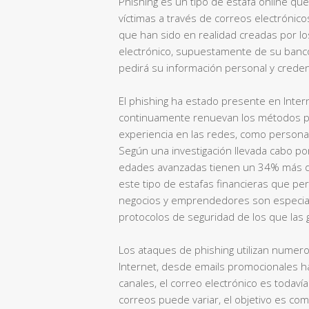
Phishing es un tipo de estafa online qu
víctimas a través de correos electrónic
que han sido en realidad creadas por lo
electrónico, supuestamente de su banco
pedirá su información personal y creden
El phishing ha estado presente en Inte
continuamente renuevan los métodos pa
experiencia en las redes, como persona
Según una investigación llevada cabo por
edades avanzadas tienen un 34% más d
este tipo de estafas financieras que 
negocios y emprendedores son especial
protocolos de seguridad de los que la
Los ataques de phishing utilizan numero
Internet, desde emails promocionales ha
canales, el correo electrónico es todaví
correos puede variar, el objetivo es comú