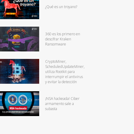
¿Qué es un troyano?
360 es los primero en
descifrar Kraken
Ransomware
CryptoMiner,
ScheduledUpdateMiner,
utiliza Rootkit para
interrumpir el antivirus
y evitar la detección
¡NSA hackeada! Ciber
armamento sale a
subasta