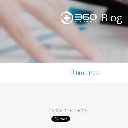
Blog
Último Post
26/08/2016
360TS