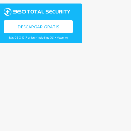
DESCARGAR GRATIS
Mac OS X 10.7 or later including OS X Yosemite