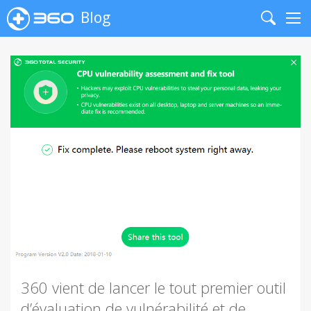
Blog
Search
Me
360 vient de lancer le tout premier outil
d’évaluation de vulnérabilité et de