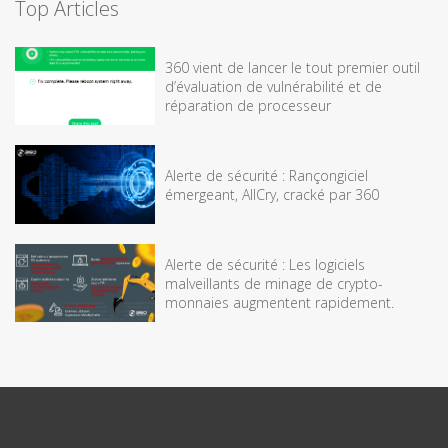
Top Articles
360 vient de lancer le tout premier outil
d’évaluation de vulnérabilité et de
réparation de processeur
Alerte de sécurité : Rançongiciel
émergeant, AllCry, cracké par 360
Alerte de sécurité : Les logiciels
malveillants de minage de crypto-
monnaies augmentent rapidement.