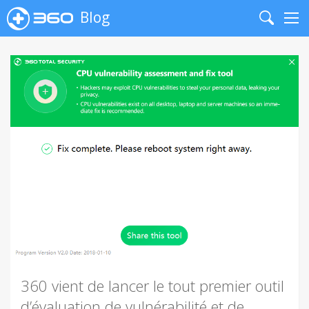
Blog
Search
Me
360 vient de lancer le tout premier outil
d’évaluation de vulnérabilité et de