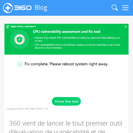
Blog
Search
Me
360 vient de lancer le tout premier outil
d’évaluation de vulnérabilité et de