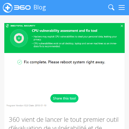
Blog
Search
Me
360 vient de lancer le tout premier outil
d’évaluation de vulnérabilité et de