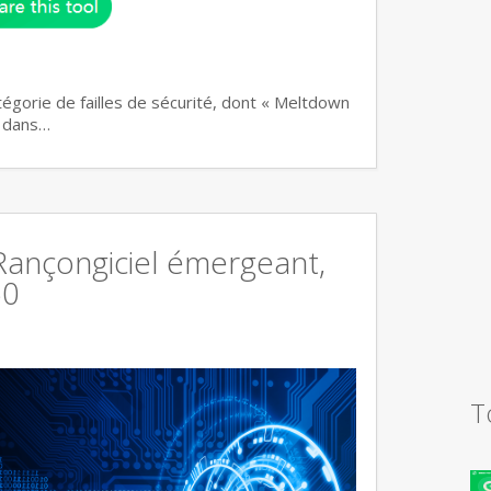
atégorie de failles de sécurité, dont « Meltdown
n dans…
 Rançongiciel émergeant,
60
T