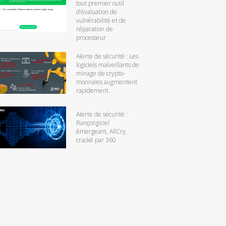
tout premier outil
d’évaluation de
vulnérabilité et de
réparation de
processeur
Alerte de sécurité : Les
logiciels malveillants de
minage de crypto-
monnaies augmentent
rapidement.
Alerte de sécurité :
Rançongiciel
émergeant, AllCry,
cracké par 360