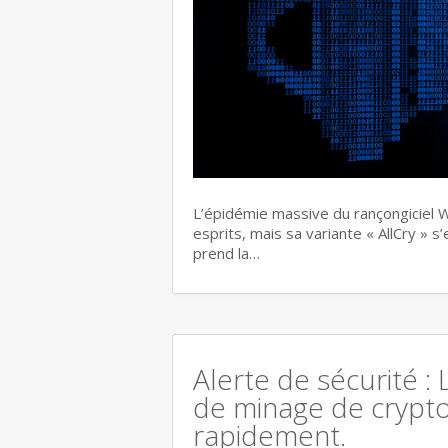
L’épidémie massive du rançongiciel W
esprits, mais sa variante « AllCry » 
prend la…
Alerte de sécurité : 
de minage de crypt
rapidement.