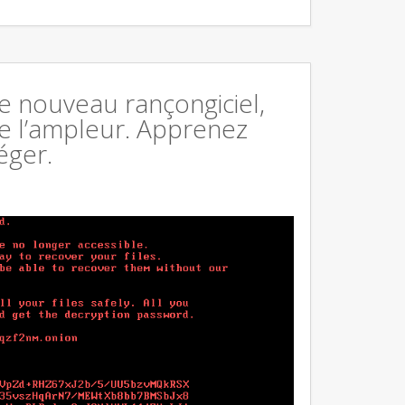
 le nouveau rançongiciel,
e l’ampleur. Apprenez
éger.