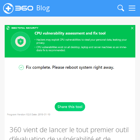
Blog
Search
Me
360 vient de lancer le tout premier outil
d’évaluation de vulnérabilité et de