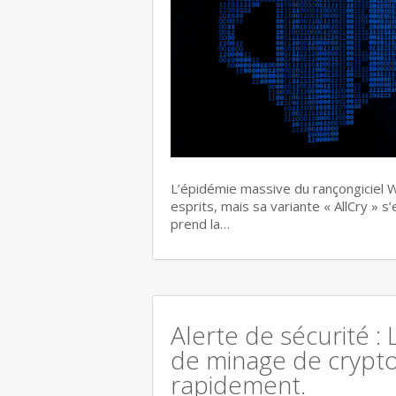
L’épidémie massive du rançongiciel W
esprits, mais sa variante « AllCry » 
prend la…
Alerte de sécurité : 
de minage de crypt
rapidement.