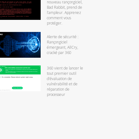
nouveau rançongiciel,
Bad Rabbit, prend de
l’ampleur. Apprenez
comment vous
protéger.
Alerte de sécurité :
Rançongiciel
émergeant, AllCry,
cracké par 360
360 vient de lancer le
tout premier outil
d’évaluation de
vulnérabilité et de
réparation de
processeur