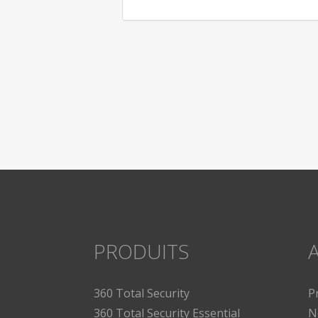
PRODUITS
A
360 Total Security
P
360 Total Security Essential
N