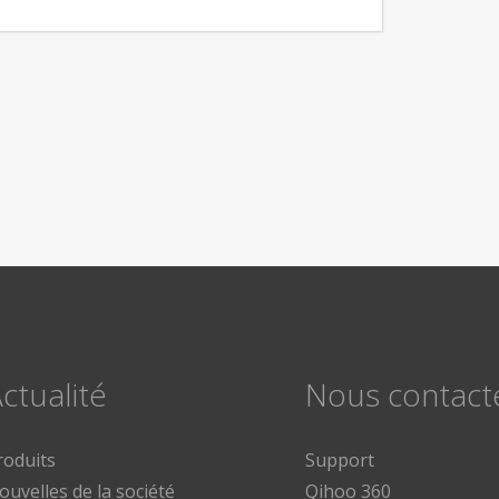
ctualité
Nous contact
roduits
Support
ouvelles de la société
Qihoo 360