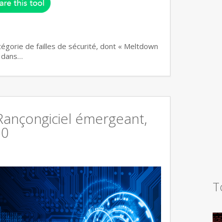
atégorie de failles de sécurité, dont « Meltdown
n dans…
 Rançongiciel émergeant,
60
T