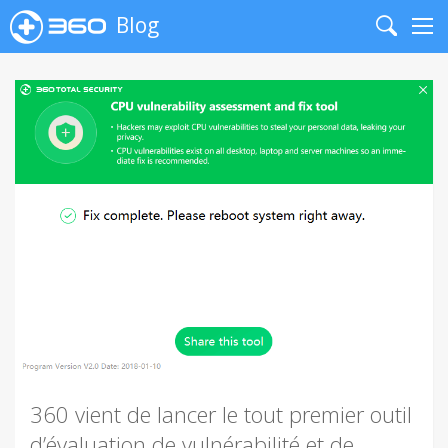
Blog
Search
Me
360 vient de lancer le tout premier outil
d’évaluation de vulnérabilité et de