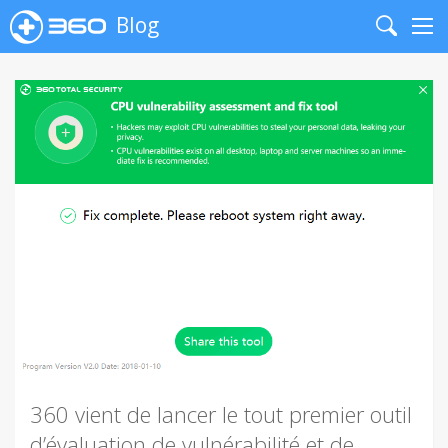
Blog
Search
Me
360 vient de lancer le tout premier outil
d’évaluation de vulnérabilité et de