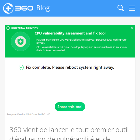
Blog
Search
Me
360 vient de lancer le tout premier outil
d’évaluation de vulnérabilité et de