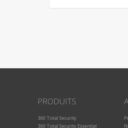
PRODUITS
A
360 Total Security
P
360 Total Security Essential
N