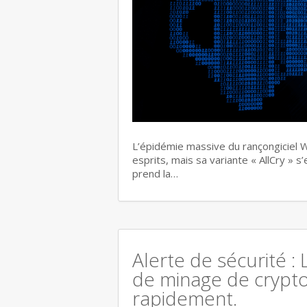
L’épidémie massive du rançongiciel W
esprits, mais sa variante « AllCry » 
prend la…
Alerte de sécurité : 
de minage de crypt
rapidement.