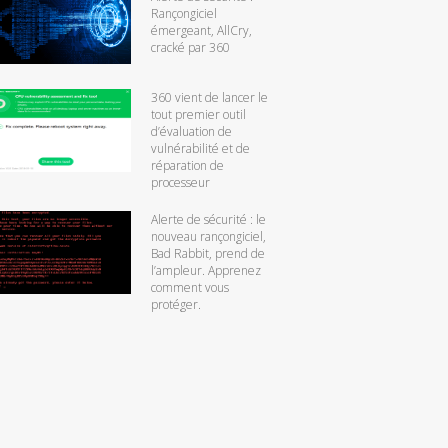
Rançongiciel
émergeant, AllCry,
cracké par 360
360 vient de lancer le
tout premier outil
d’évaluation de
vulnérabilité et de
réparation de
processeur
Alerte de sécurité : le
nouveau rançongiciel,
Bad Rabbit, prend de
l’ampleur. Apprenez
comment vous
protéger.