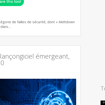
atégorie de failles de sécurité, dont « Meltdown
n dans…
 Rançongiciel émergeant,
60
T