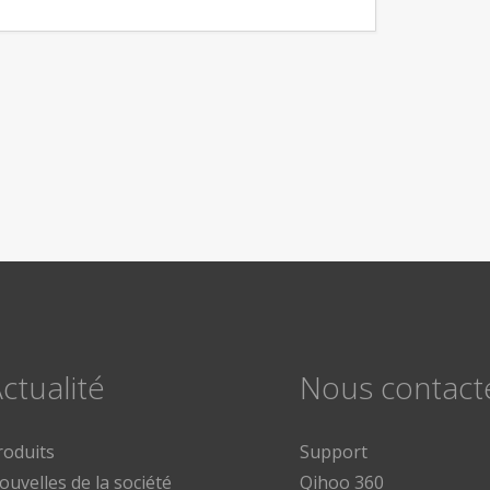
ctualité
Nous contact
roduits
Support
ouvelles de la société
Qihoo 360