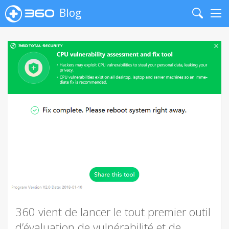
Blog
Search
Me
360 vient de lancer le tout premier outil
d’évaluation de vulnérabilité et de