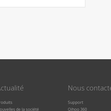
ctualité
Nous contact
roduits
Support
ouvelles de la société
Qihoo 360