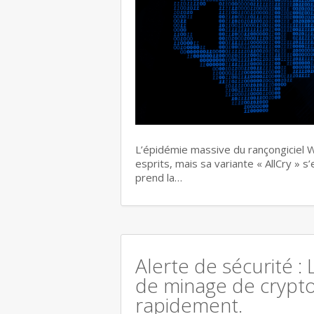
L’épidémie massive du rançongiciel W
esprits, mais sa variante « AllCry » 
prend la…
Alerte de sécurité : 
de minage de crypt
rapidement.