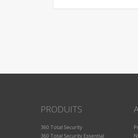
PRODUITS
A
360 Total Security
P
360 Total Security Essential
N