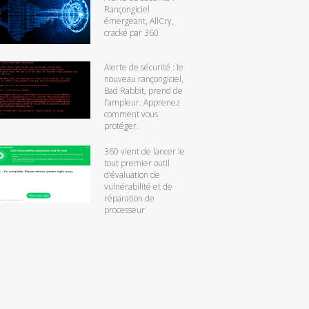
Rançongiciel
émergeant, AllCry,
cracké par 360
Alerte de sécurité : le
nouveau rançongiciel,
Bad Rabbit, prend de
l’ampleur. Apprenez
comment vous
protéger.
360 vient de lancer le
tout premier outil
d’évaluation de
vulnérabilité et de
réparation de
processeur