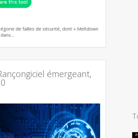
atégorie de failles de sécurité, dont « Meltdown
n dans…
 Rançongiciel émergeant,
60
T