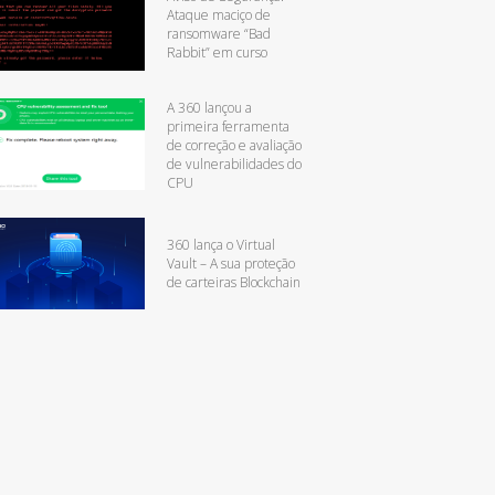
Ataque maciço de
ransomware “Bad
Rabbit” em curso
A 360 lançou a
primeira ferramenta
de correção e avaliação
de vulnerabilidades do
CPU
360 lança o Virtual
Vault – A sua proteção
de carteiras Blockchain