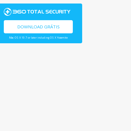
DOWNLOAD GRÁTIS
Mac OS X 10.7 or later including OS X Yosemite