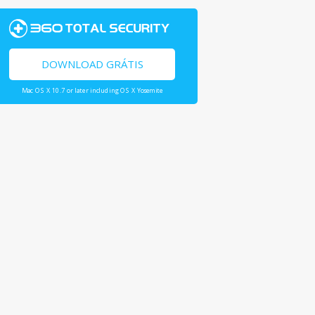
DOWNLOAD GRÁTIS
Mac OS X 10.7 or later including OS X Yosemite