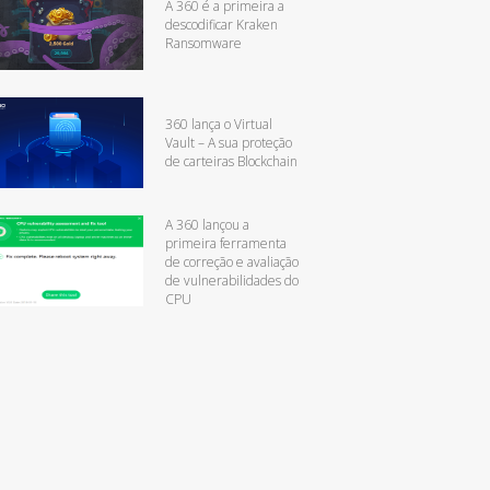
A 360 é a primeira a
descodificar Kraken
Ransomware
360 lança o Virtual
Vault – A sua proteção
de carteiras Blockchain
A 360 lançou a
primeira ferramenta
de correção e avaliação
de vulnerabilidades do
CPU