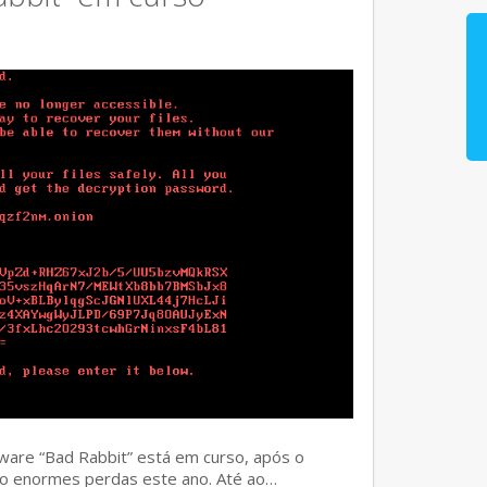
ware “Bad Rabbit” está em curso, após o
o enormes perdas este ano. Até ao…