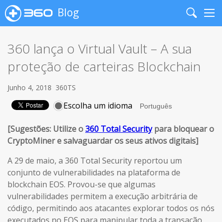
Blog
Search
Me
360 lança o Virtual Vault – A sua
proteção de carteiras Blockchain
Junho 4, 2018
360TS
Escolha um idioma
[Sugestões: Utilize o
360 Total Security
para bloquear o
CryptoMiner e salvaguardar os seus ativos digitais]
A 29 de maio, a 360 Total Security reportou um
conjunto de vulnerabilidades na plataforma de
blockchain EOS. Provou-se que algumas
vulnerabilidades permitem a execução arbitrária de
código, permitindo aos atacantes explorar todos os nós
executados no EOS para manipular toda a transação.