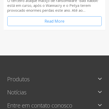
O terceiro ataque maciço de ransomware “Bad Rabbit”
está em curso, após o Wannacry e o Petya terem
provocado enormes perdas este ano. Até ao…
Read More
Produtos
Notícias
Entre em contato conosco