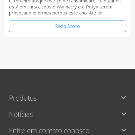
O terceiro ataque maciço de ransomware “Bad Rabbit”
está em curso, após o Wannacry e o Petya terem
provocado enormes perdas este ano. Até ao…
Read More
Produtos
Notícias
Entre em contato conosco