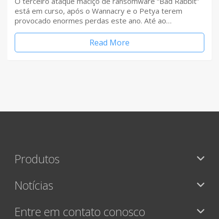
O terceiro ataque maciço de ransomware “Bad Rabbit”
está em curso, após o Wannacry e o Petya terem
provocado enormes perdas este ano. Até ao…
Read More
Produtos
Notícias
Entre em contato conosco