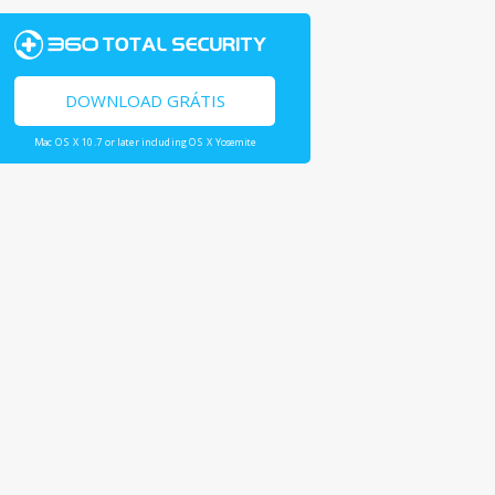
DOWNLOAD GRÁTIS
Mac OS X 10.7 or later including OS X Yosemite