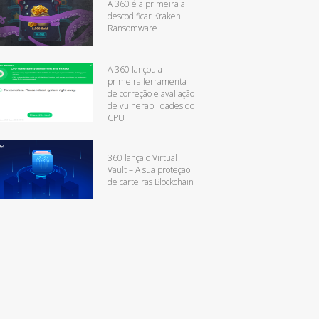
A 360 é a primeira a
descodificar Kraken
Ransomware
A 360 lançou a
primeira ferramenta
de correção e avaliação
de vulnerabilidades do
CPU
360 lança o Virtual
Vault – A sua proteção
de carteiras Blockchain