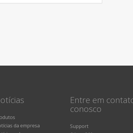
otícias
Entre em contat
conosco
odutos
tícias da empresa
Support