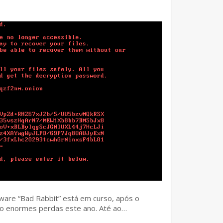
ware “Bad Rabbit” está em curso, após o
o enormes perdas este ano. Até ao…