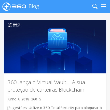
Blog
Search
Me
360 lança o Virtual Vault – A sua
proteção de carteiras Blockchain
Junho 4, 2018
360TS
[Sugestões: Utilize o 360 Total Security para bloquear o