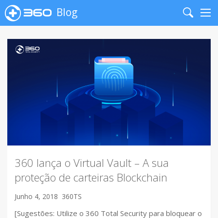
Blog
Search
Me
360 lança o Virtual Vault – A sua
proteção de carteiras Blockchain
Junho 4, 2018
360TS
[Sugestões: Utilize o 360 Total Security para bloquear o