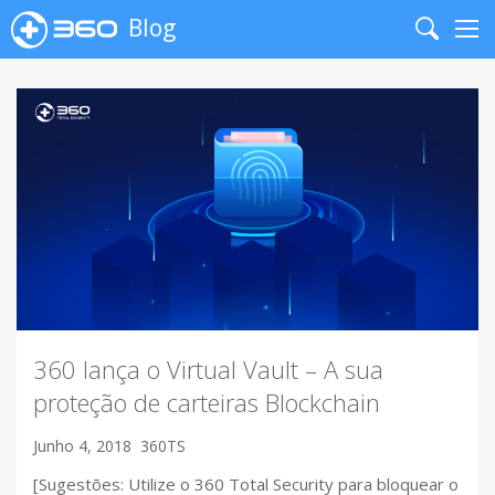
Blog
Search
Me
360 lança o Virtual Vault – A sua
proteção de carteiras Blockchain
Junho 4, 2018
360TS
[Sugestões: Utilize o 360 Total Security para bloquear o