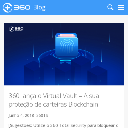
Blog
Search
Me
360 lança o Virtual Vault – A sua
proteção de carteiras Blockchain
Junho 4, 2018
360TS
[Sugestões: Utilize o 360 Total Security para bloquear o